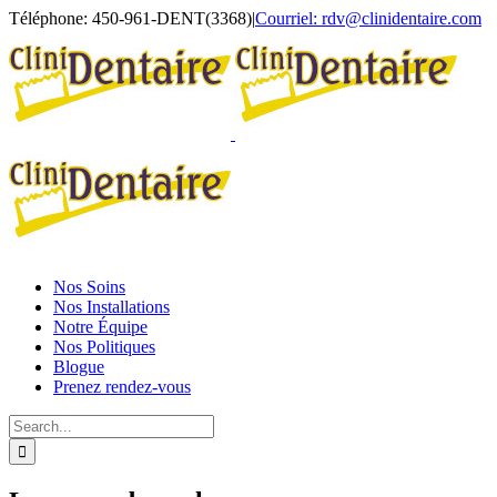
Skip
Téléphone: 450-961-DENT(3368)
|
Courriel: rdv@clinidentaire.com
to
content
Nos Soins
Nos Installations
Notre Équipe
Nos Politiques
Blogue
Prenez rendez-vous
Search
for: