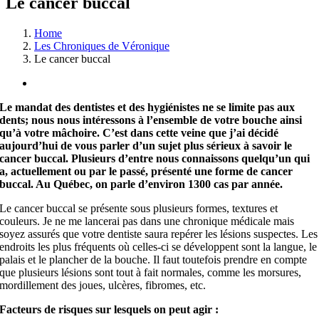
Le cancer buccal
Home
Les Chroniques de Véronique
Le cancer buccal
View
Larger
Le mandat des dentistes et des hygiénistes ne se limite pas aux
Image
dents;
nous nous intéressons à l’ensemble de votre bouche ainsi
qu’à votre mâchoire. C’est dans cette veine que j’ai décidé
aujourd’hui de vous parler d’un sujet plus sérieux à savoir le
cancer buccal. Plusieurs d’entre nous connaissons quelqu’un qui
a, actuellement ou par le passé, présenté une forme de cancer
buccal. Au Québec, on parle d’environ 1300 cas par année.
Le cancer buccal se présente sous plusieurs formes, textures et
couleurs. Je ne me lancerai pas dans une chronique médicale mais
soyez assurés que votre dentiste saura repérer les lésions suspectes. Les
endroits les plus fréquents où celles-ci se développent sont la langue, le
palais et le plancher de la bouche. Il faut toutefois prendre en compte
que plusieurs lésions sont tout à fait normales, comme les morsures,
mordillement des joues, ulcères, fibromes, etc.
Facteurs de risques sur lesquels on peut agir :