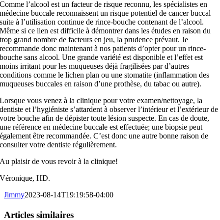
Comme l’alcool est un facteur de risque reconnu, les spécialistes en
médecine buccale reconnaissent un risque potentiel de cancer buccal
suite à l’utilisation continue de rince-bouche contenant de l’alcool.
Même si ce lien est difficile à démontrer dans les études en raison du
trop grand nombre de facteurs en jeu, la prudence prévaut. Je
recommande donc maintenant à nos patients d’opter pour un rince-
bouche sans alcool. Une grande variété est disponible et l’effet est
moins irritant pour les muqueuses déjà fragilisées par d’autres
conditions comme le lichen plan ou une stomatite (inflammation des
muqueuses buccales en raison d’une prothèse, du tabac ou autre).
Lorsque vous venez à la clinique pour votre examen/nettoyage, la
dentiste et l’hygiéniste s’attardent à observer l’intérieur et l’extérieur de
votre bouche afin de dépister toute lésion suspecte. En cas de doute,
une référence en médecine buccale est effectuée; une biopsie peut
également être recommandée. C’est donc une autre bonne raison de
consulter votre dentiste régulièrement.
Au plaisir de vous revoir à la clinique!
Véronique, HD.
Jimmy
2023-08-14T19:19:58-04:00
Facebook
X
LinkedIn
WhatsApp
Pinterest
Articles similaires