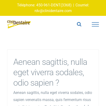
Skip
Téléphone: 450-961-DENT(3368)
|
Courriel:
to
rdv@clinidentaire.com
content
Aenean sagittis, nulla
eget viverra sodales,
odio sapien ?
Aenean sagittis, nulla eget viverra sodales, odio
sapien venenatis massa, quis fermentum risus